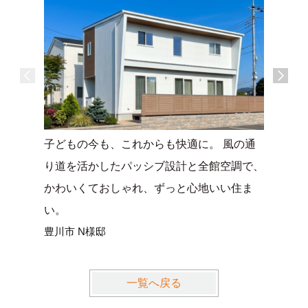
子どもの今も、これからも快適に。 風の通
細部にま
り道を活かしたパッシブ設計と全館空調で、
現した、
かわいくておしゃれ、ずっと心地いい住ま
階建て
豊橋市K
い。
豊川市 N様邸
一覧へ戻る