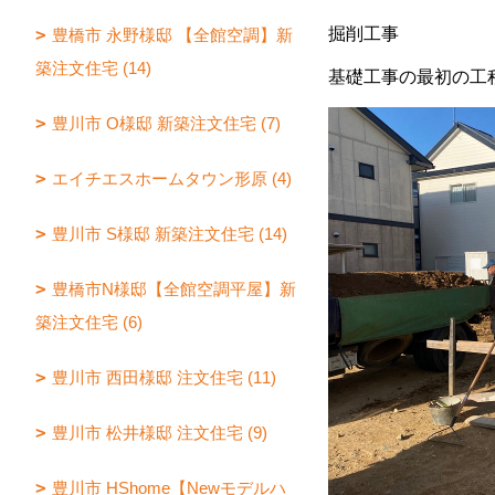
掘削工事
豊橋市 永野様邸 【全館空調】新
築注文住宅 (14)
基礎工事の最初の工
豊川市 O様邸 新築注文住宅 (7)
エイチエスホームタウン形原 (4)
豊川市 S様邸 新築注文住宅 (14)
豊橋市N様邸【全館空調平屋】新
築注文住宅 (6)
豊川市 西田様邸 注文住宅 (11)
豊川市 松井様邸 注文住宅 (9)
豊川市 HShome【Newモデルハ