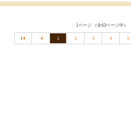
1ページ （全63ページ中）
1
2
3
4
5