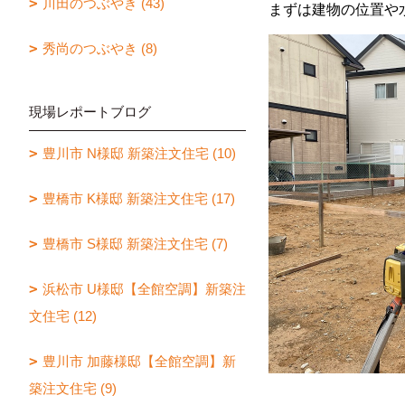
川田のつぶやき (43)
まずは建物の位置や
秀尚のつぶやき (8)
現場レポートブログ
豊川市 N様邸 新築注文住宅 (10)
豊橋市 K様邸 新築注文住宅 (17)
豊橋市 S様邸 新築注文住宅 (7)
浜松市 U様邸【全館空調】新築注
文住宅 (12)
豊川市 加藤様邸【全館空調】新
築注文住宅 (9)