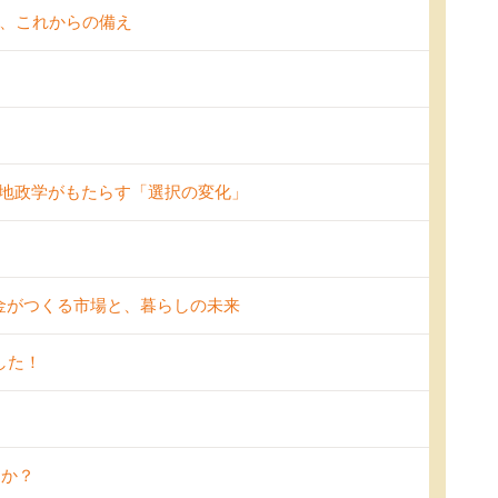
と、これからの備え
と地政学がもたらす「選択の変化」
助金がつくる市場と、暮らしの未来
した！
んか？