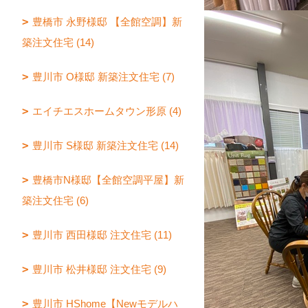
豊橋市 永野様邸 【全館空調】新
築注文住宅 (14)
豊川市 O様邸 新築注文住宅 (7)
エイチエスホームタウン形原 (4)
豊川市 S様邸 新築注文住宅 (14)
豊橋市N様邸【全館空調平屋】新
築注文住宅 (6)
豊川市 西田様邸 注文住宅 (11)
豊川市 松井様邸 注文住宅 (9)
豊川市 HShome【Newモデルハ