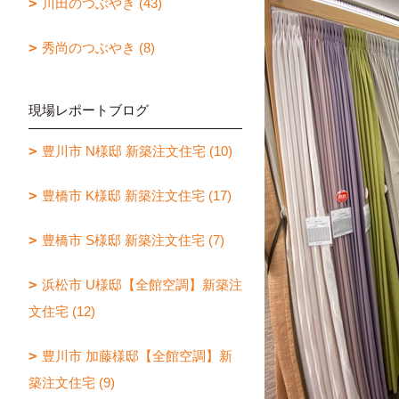
川田のつぶやき (43)
秀尚のつぶやき (8)
現場レポートブログ
豊川市 N様邸 新築注文住宅 (10)
豊橋市 K様邸 新築注文住宅 (17)
豊橋市 S様邸 新築注文住宅 (7)
浜松市 U様邸【全館空調】新築注
文住宅 (12)
豊川市 加藤様邸【全館空調】新
築注文住宅 (9)