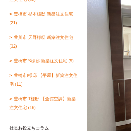
豊橋市 杉本様邸 新築注文住宅
(21)
豊川市 天野様邸 新築注文住宅
(32)
豊橋市 S様邸 新築注文住宅 (9)
豊橋市I様邸 【平屋】新築注文住
宅 (11)
豊橋市 T様邸 【全館空調】新築
注文住宅 (16)
社長お役立ちコラム