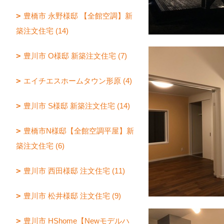
豊橋市 永野様邸 【全館空調】新
築注文住宅 (14)
豊川市 O様邸 新築注文住宅 (7)
エイチエスホームタウン形原 (4)
豊川市 S様邸 新築注文住宅 (14)
豊橋市N様邸【全館空調平屋】新
築注文住宅 (6)
豊川市 西田様邸 注文住宅 (11)
豊川市 松井様邸 注文住宅 (9)
豊川市 HShome【Newモデルハ