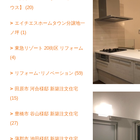
ウス】 (20)
エイチエスホームタウン分譲地一
ノ坪 (1)
東急リゾート 20街区 リフォーム
(4)
リフォーム･リノベーション (59)
田原市 河合様邸 新築注文住宅
(15)
豊橋市 谷山様邸 新築注文住宅
(27)
蒲郡市 池田様邸 新築注文住宅