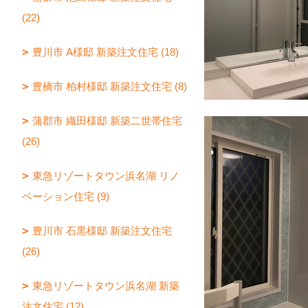
(22)
豊川市 A様邸 新築注文住宅 (18)
豊橋市 柏村様邸 新築注文住宅 (8)
蒲郡市 織田様邸 新築二世帯住宅
(26)
東急リゾートタウン浜名湖 リノ
ベーション住宅 (9)
豊川市 石黒様邸 新築注文住宅
(26)
東急リゾートタウン浜名湖 新築
注文住宅 (12)