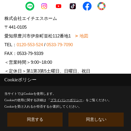
株式会社エイチエスホーム
〒441-0105
愛知県豊川市伊奈町並松112番地1
地図
TEL：
0120-553-524
/
0533-79-7090
FAX：0533-79-9339
＜営業時間＞9:00~18:00
＜定休日＞第1第3第5土曜日、日曜日、祝日
Cookieポリシー
Copyright (c) HShome. All Rights Reserved.
当サイトではCookieを使用します。
Cookieの使用に関する詳細は 「
プライバシーポリシー
」をご覧ください。
Produced by
ゴデスクリエイト
Cookieを受け入れるか拒否するか選択してください。
同意する
同意しない