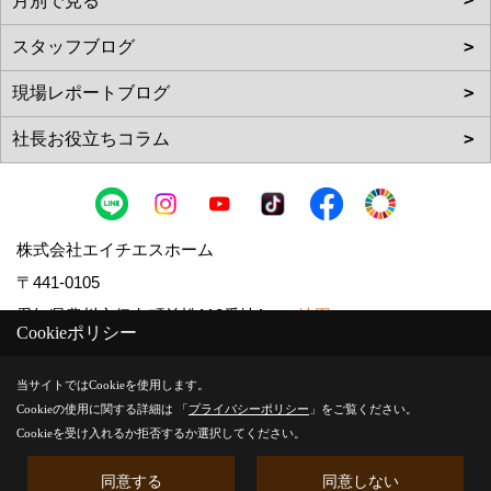
株式会社エイチエスホーム
〒441-0105
愛知県豊川市伊奈町並松112番地1
地図
Cookieポリシー
TEL：
0120-553-524
/
0533-79-7090
FAX：0533-79-9339
当サイトではCookieを使用します。
Cookieの使用に関する詳細は 「
プライバシーポリシー
」をご覧ください。
＜営業時間＞9:00~18:00
Cookieを受け入れるか拒否するか選択してください。
＜定休日＞第1第3第5土曜日、日曜日、祝日
同意する
同意しない