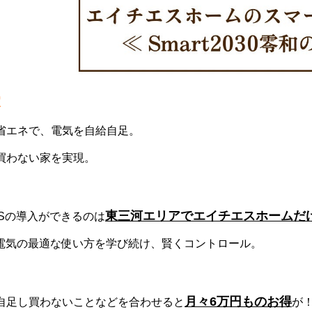
家
省エネで、電気を自給自足。
買わない家を実現。
東三河エリアでエイチエスホームだ
MSの導入ができるのは
ら電気の最適な使い方を学び続け、賢くコントロール。
月々6万円ものお得
自足し買わないことなどを合わせると
が