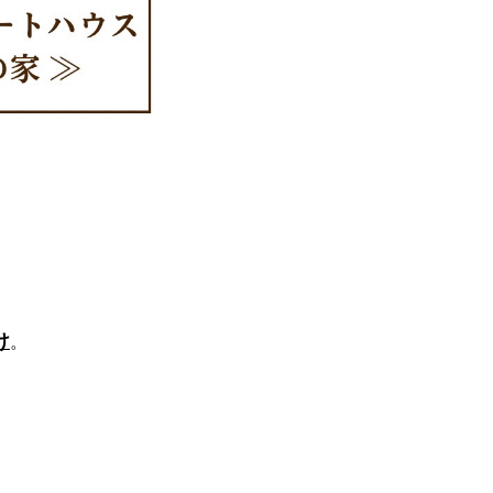
け
。
！