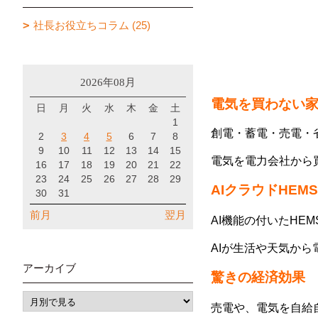
社長お役立ちコラム (25)
2026年08月
電気を買わない
日
月
火
水
木
金
土
1
創電・蓄電・売電・
2
3
4
5
6
7
8
9
10
11
12
13
14
15
電気を電力会社から
16
17
18
19
20
21
22
23
24
25
26
27
28
29
AIクラウドHEMS
30
31
前月
翌月
AI機能の付いたHE
AIが生活や天気か
アーカイブ
驚きの経済効果
売電や、電気を自給