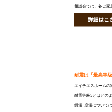
相談会では、各ご家
耐震
は「最高等
エイチエスホームの
耐震等級3とはどの
倒壊･崩壊については