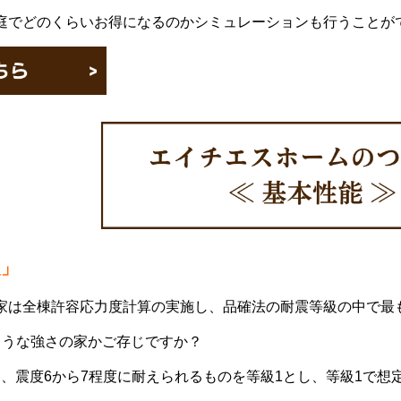
庭でどのくらいお得になるのかシミュレーションも行うことが
級」
家は全棟許容応力度計算の実施し、品確法の耐震等級の中で最
ような強さの家かご存じですか？
、震度6から7程度に耐えられるものを等級1とし、等級1で想