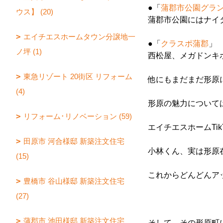
●「
蒲郡市公園グラ
ウス】 (20)
蒲郡市公園にはナイ
エイチエスホームタウン分譲地一
●「
クラスポ蒲郡
」
ノ坪 (1)
西松屋、メガドンキ
東急リゾート 20街区 リフォーム
他にもまだまだ形原
(4)
形原の魅力については
リフォーム･リノベーション (59)
エイチエスホームTik
田原市 河合様邸 新築注文住宅
小林くん、実は形原
(15)
これからどんどんア
豊橋市 谷山様邸 新築注文住宅
(27)
蒲郡市 池田様邸 新築注文住宅
そして、その形原町