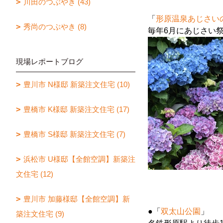
川田のつぶやき (43)
「
形原温泉あじさい
秀尚のつぶやき (8)
毎年6月にあじさい
現場レポートブログ
豊川市 N様邸 新築注文住宅 (10)
豊橋市 K様邸 新築注文住宅 (17)
豊橋市 S様邸 新築注文住宅 (7)
浜松市 U様邸【全館空調】新築注
文住宅 (12)
豊川市 加藤様邸【全館空調】新
●「
双太山公園
」
築注文住宅 (9)