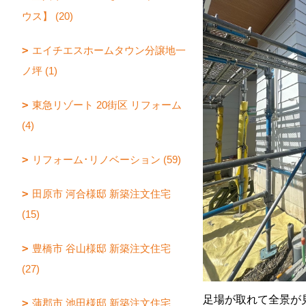
ウス】 (20)
エイチエスホームタウン分譲地一
ノ坪 (1)
東急リゾート 20街区 リフォーム
(4)
リフォーム･リノベーション (59)
田原市 河合様邸 新築注文住宅
(15)
豊橋市 谷山様邸 新築注文住宅
(27)
足場が取れて全景が
蒲郡市 池田様邸 新築注文住宅