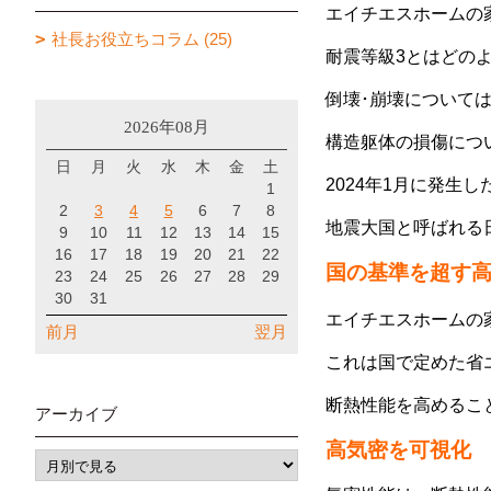
エイチエスホームの
社長お役立ちコラム (25)
耐震等級3とはどの
倒壊･崩壊については
2026年08月
構造躯体の損傷につ
日
月
火
水
木
金
土
2024年1月に発生し
1
2
3
4
5
6
7
8
地震大国と呼ばれる
9
10
11
12
13
14
15
16
17
18
19
20
21
22
国の基準を超す
23
24
25
26
27
28
29
30
31
エイチエスホームの
前月
翌月
これは国で定めた省エネ
断熱性能を高めるこ
アーカイブ
高気密
を可視化