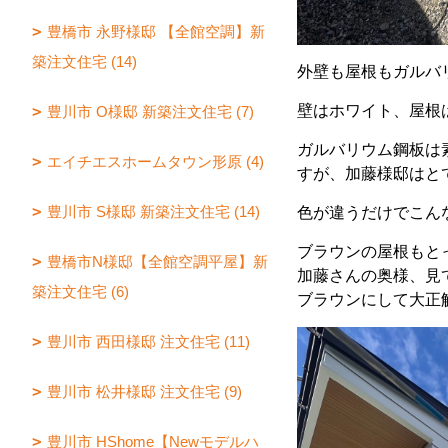
豊橋市 永野様邸 【全館空調】新
築注文住宅 (14)
外壁も屋根もガルバ
壁はホワイト、屋根
豊川市 O様邸 新築注文住宅 (7)
ガルバリウム鋼板は
エイチエスホームタウン形原 (4)
すが、加藤様邸はと
豊川市 S様邸 新築注文住宅 (14)
色が違うだけでこん
ブラウンの屋根もとって
豊橋市N様邸【全館空調平屋】新
加藤さんの奥様、見て
築注文住宅 (6)
ブラウンにして大正
豊川市 西田様邸 注文住宅 (11)
豊川市 松井様邸 注文住宅 (9)
豊川市 HShome【Newモデルハ