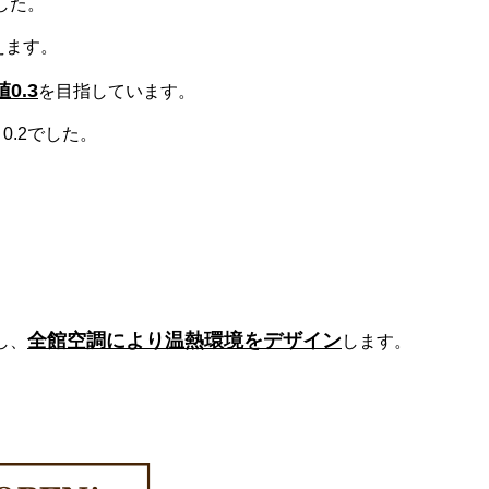
した。
えます。
値0.3
を目指しています。
0.2でした。
全館空調により温熱環境をデザイン
し、
します。