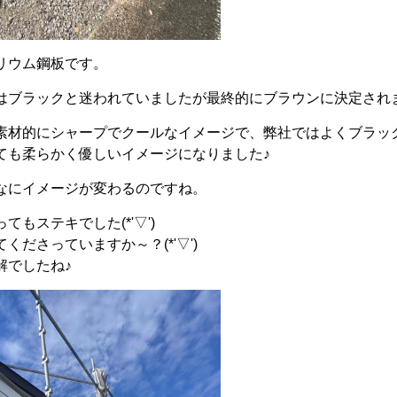
リウム鋼板です。
はブラックと迷われていましたが最終的にブラウンに決定され
素材的にシャープでクールなイメージで、弊社ではよくブラッ
ても柔らかく優しいイメージになりました♪
なにイメージが変わるのですね。
もステキでした(*'▽')
くださっていますか～？(*'▽')
解でしたね♪