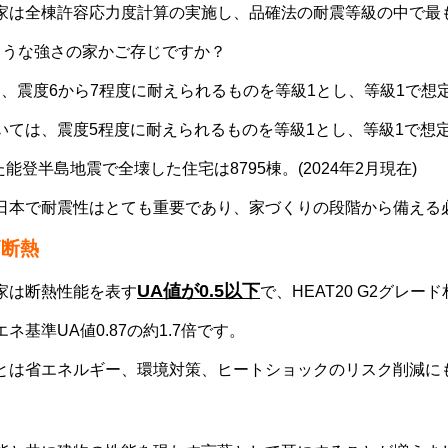
家は全棟許容応力度計算の実施し、品確法の耐震等級の中で最
ような強さの家かご存じですか？
、震度6から7程度に耐えられるものを等級1とし、等級1で想
いては、震度5程度に耐えられるものを等級1とし、等級1で想定
た能登半島地震で全壊した住宅は8795棟。(2024年2月現在)
日本で耐震性はとても重要であり、家づくりの段階から備える
高断熱
UA値が0.5以下
家は断熱性能を表す
で、HEAT20 G2グレ
基準UA値0.87の約1.7倍です。
とは省エネルギー、環境対策、ヒートショックのリスク削減に