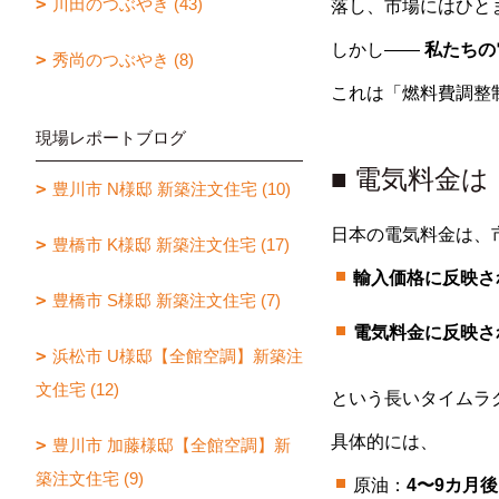
川田のつぶやき (43)
落し、市場にはひと
しかし――
私たちの
秀尚のつぶやき (8)
これは「燃料費調整
現場レポートブログ
■ 電気料金
豊川市 N様邸 新築注文住宅 (10)
日本の電気料金は、
豊橋市 K様邸 新築注文住宅 (17)
輸入価格に反映さ
豊橋市 S様邸 新築注文住宅 (7)
電気料金に反映さ
浜松市 U様邸【全館空調】新築注
文住宅 (12)
という長いタイムラ
具体的には、
豊川市 加藤様邸【全館空調】新
築注文住宅 (9)
原油：
4〜9カ月後