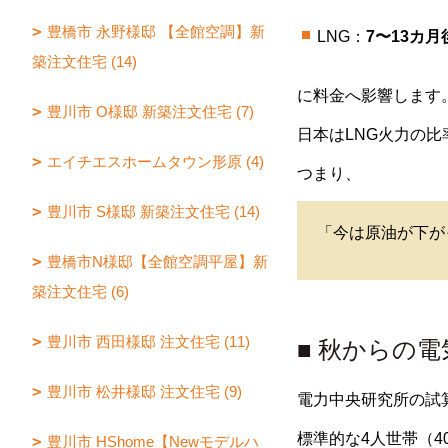
豊橋市 永野様邸 【全館空調】新
LNG：
7〜13カ月
築注文住宅 (14)
に料金へ影響します
豊川市 O様邸 新築注文住宅 (7)
日本はLNG火力の
エイチエスホームタウン形原 (4)
つまり、
豊川市 S様邸 新築注文住宅 (14)
「今は原油が下が
豊橋市N様邸【全館空調平屋】新
築注文住宅 (6)
豊川市 西田様邸 注文住宅 (11)
■ 秋からの電
豊川市 松井様邸 注文住宅 (9)
電力中央研究所の試
標準的な4人世帯（40
豊川市 HShome【Newモデルハ