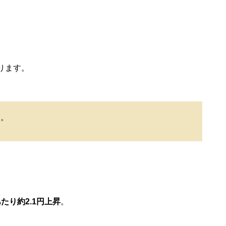
ります。
す。
あたり約2.1円上昇
。