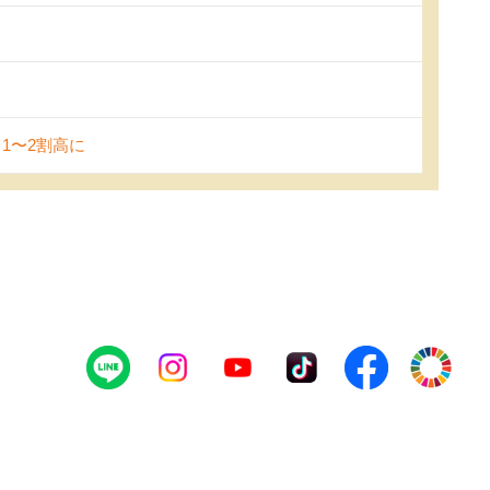
1〜2割高に