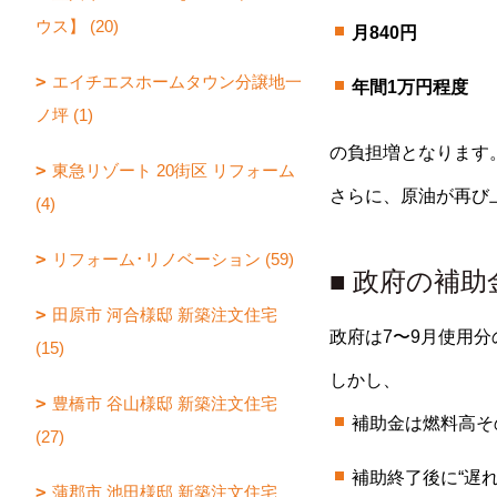
ウス】 (20)
月840円
エイチエスホームタウン分譲地一
年間1万円程度
ノ坪 (1)
の負担増となります
東急リゾート 20街区 リフォーム
さらに、原油が再び
(4)
リフォーム･リノベーション (59)
■ 政府の補
田原市 河合様邸 新築注文住宅
政府は7〜9月使用分
(15)
しかし、
豊橋市 谷山様邸 新築注文住宅
補助金は燃料高そ
(27)
補助終了後に“遅
蒲郡市 池田様邸 新築注文住宅