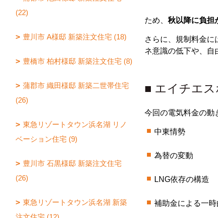
(22)
ため、
秋以降に負担
豊川市 A様邸 新築注文住宅 (18)
さらに、規制料金に
ネ意識の低下や、自
豊橋市 柏村様邸 新築注文住宅 (8)
蒲郡市 織田様邸 新築二世帯住宅
■ エイチエ
(26)
今回の電気料金の動
東急リゾートタウン浜名湖 リノ
中東情勢
ベーション住宅 (9)
為替の変動
豊川市 石黒様邸 新築注文住宅
(26)
LNG依存の構造
東急リゾートタウン浜名湖 新築
補助金による一時
注文住宅 (12)