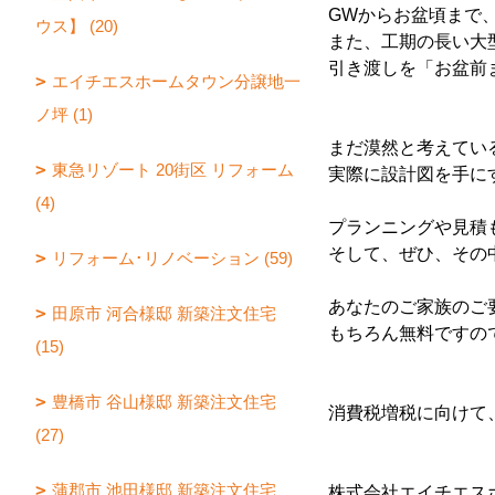
GWからお盆頃まで
ウス】 (20)
また、工期の長い大
引き渡しを「お盆前
エイチエスホームタウン分譲地一
ノ坪 (1)
まだ漠然と考えてい
東急リゾート 20街区 リフォーム
実際に設計図を手に
(4)
プランニングや見積
そして、ぜひ、その
リフォーム･リノベーション (59)
あなたのご家族のご
田原市 河合様邸 新築注文住宅
もちろん無料ですの
(15)
豊橋市 谷山様邸 新築注文住宅
消費税増税に向けて
(27)
蒲郡市 池田様邸 新築注文住宅
株式会社エイチエス