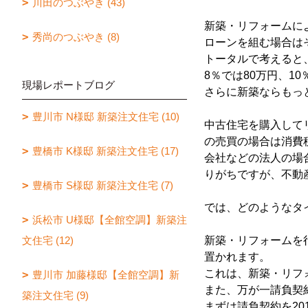
川田のつぶやき (43)
新築・リフォームに
秀尚のつぶやき (8)
ローンを組む場合は
トータルで考えると
8％では80万円、1
現場レポートブログ
さらに新築ならもっ
豊川市 N様邸 新築注文住宅 (10)
中古住宅を購入して
の売買の場合は消費
豊橋市 K様邸 新築注文住宅 (17)
会社などの法人の場
りがちですが、不動
豊橋市 S様邸 新築注文住宅 (7)
では、どのようなタ
浜松市 U様邸【全館空調】新築注
文住宅 (12)
新築・リフォームを行
置かれます。
これは、新築・リフ
豊川市 加藤様邸【全館空調】新
また、万が一請負契
築注文住宅 (9)
まずは請負契約を20