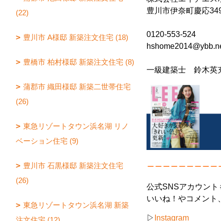
豊川市伊奈町慶応349
(22)
0120-553-524
豊川市 A様邸 新築注文住宅 (18)
hshome2014@ybb.ne
豊橋市 柏村様邸 新築注文住宅 (8)
一級建築士 鈴木英
蒲郡市 織田様邸 新築二世帯住宅
(26)
東急リゾートタウン浜名湖 リノ
ベーション住宅 (9)
＿＿＿＿＿＿＿＿＿
豊川市 石黒様邸 新築注文住宅
(26)
公式SNSアカウン
いいね！やコメント
東急リゾートタウン浜名湖 新築
▷
Instagram
注文住宅 (12)