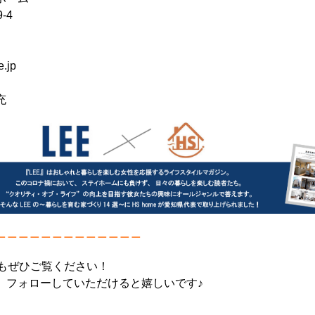
-4
.jp
充
＿＿＿＿＿＿＿＿＿＿＿＿＿
トもぜひご覧ください！
、フォローしていただけると嬉しいです♪