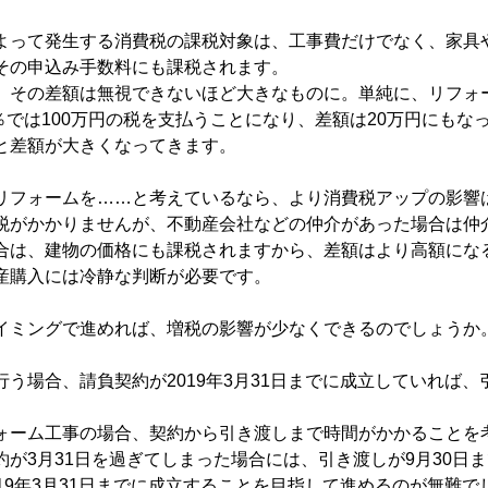
よって発生する消費税の課税対象は、工事費だけでなく、家具
その申込み手数料にも課税されます。
、その差額は無視できないほど大きなものに。単純に、リフォー
0％では100万円の税を支払うことになり、差額は20万円にもな
と差額が大きくなってきます。
リフォームを……と考えているなら、より消費税アップの影響
税がかかりませんが、不動産会社などの仲介があった場合は仲
合は、建物の価格にも課税されますから、差額はより高額にな
産購入には冷静な判断が必要です。
イミングで進めれば、増税の影響が少なくできるのでしょうか
う場合、請負契約が2019年3月31日までに成立していれば、
ォーム工事の場合、契約から引き渡しまで時間がかかることを
約が3月31日を過ぎてしまった場合には、引き渡しが9月30日
19年3月31日までに成立することを目指して進めるのが無難で