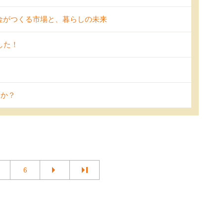
助金がつくる市場と、暮らしの未来
した！
んか？
6