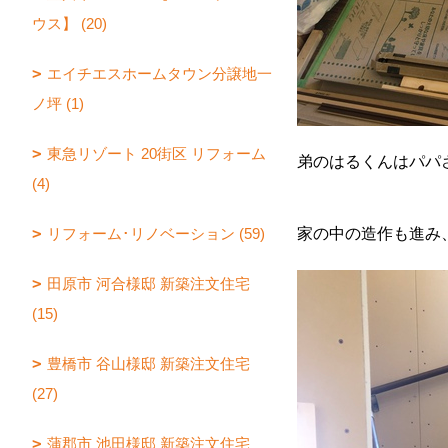
ウス】 (20)
エイチエスホームタウン分譲地一
ノ坪 (1)
東急リゾート 20街区 リフォーム
弟のはるくんはパパ
(4)
リフォーム･リノベーション (59)
家の中の造作も進み
田原市 河合様邸 新築注文住宅
(15)
豊橋市 谷山様邸 新築注文住宅
(27)
蒲郡市 池田様邸 新築注文住宅