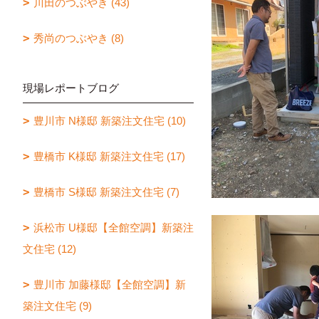
川田のつぶやき (43)
秀尚のつぶやき (8)
現場レポートブログ
豊川市 N様邸 新築注文住宅 (10)
豊橋市 K様邸 新築注文住宅 (17)
豊橋市 S様邸 新築注文住宅 (7)
浜松市 U様邸【全館空調】新築注
文住宅 (12)
豊川市 加藤様邸【全館空調】新
築注文住宅 (9)