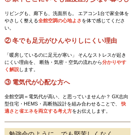
リビングも、廊下も、洗面所も。 エアコン1台で家全体を
やさしく整える
全館空調の心地よさ
を体で感じてくださ
い。
② 冬でも足元がひんやりしにくい理由
「暖房しているのに足元が寒い」 そんなストレスが起き
にくい理由を、 断熱・気密・空気の流れから
分かりやす
く解説
します。
③ 電気代が心配な方へ
全館空調＝電気代が高い、と思っていませんか？ GX志向
型住宅・HEMS・高断熱設計を組み合わせることで、
快
適さと省エネを両立する考え方
をお伝えします。
勉強会のように、でも堅苦しくなく